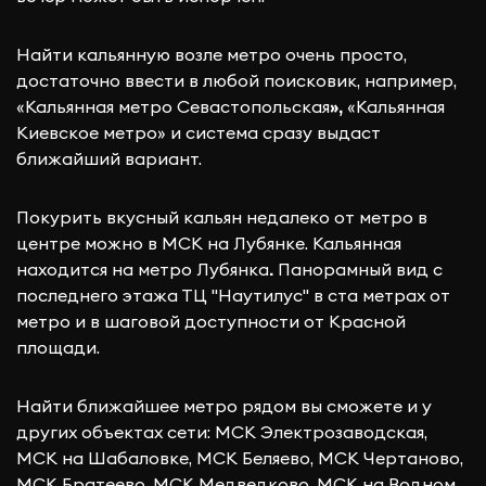
Найти кальянную возле метро очень просто,
достаточно ввести в любой поисковик, например,
«Кальянная метро Севастопольская
»,
«Кальянная
Киевское метро» и система сразу выдаст
ближайший вариант.
Покурить вкусный кальян недалеко от метро
в
центре можно в МСК на Лубянке. Кальянная
находится на
метро Лубянка
.
Панорамный вид с
последнего этажа ТЦ "Наутилус" в ста метрах от
метро и в шаговой доступности от Красной
площади.
Найти ближайшее метро рядом вы сможете и у
других объектах сети: МСК Электрозаводская,
МСК на Шабаловке, МСК Беляево, МСК Чертаново,
МСК Братеево, МСК Медведково, МСК на Водном