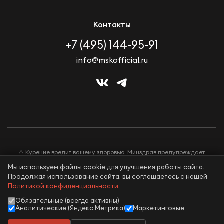
Контакты
+7 (495) 144-95-91
info@mskofficial.ru
⚠️ Курение вредит вашему здоровью. Минздрав предупреждает.
© 2015 – 2026 ООО «МСК ЛАУНЖ». Все права защищены.
Мы используем файлы cookie для улучшения работы сайта.
ИНН: 7733410466 | ОГРНИП: 1237700314664
Продолжая использование сайта, вы соглашаетесь с нашей
Политика конфиденциальности
Политикой конфиденциальности
.
Обязательные (всегда активны)
Аналитические (Яндекс.Метрика)
Маркетинговые