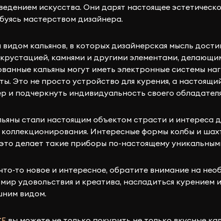
ведением искусства. Они дарят настоящее эстетическо
юбуясь мастерством дизайнера.
 видом кальянов, в которых дизайнерская мысль достиг
крустацией, камнями и другими элементами, делающи
анные кальяны могут иметь электронные системы наг
ы. Это не просто устройство для курения, а настоящи
р и подчеркнуть индивидуальность своего обладателя
ьяны стали настоящим объектом страсти и интереса д
коллекционирования. Интересные формы колбы и шахт
 это делает такие приборы по-настоящему уникальным
что-то новое и интересное, обратите внимание на нео
в мир удовольствия и креатива, насладиться курением
ешним видом.
CE
вы можете не только покурить не только вкусные кал