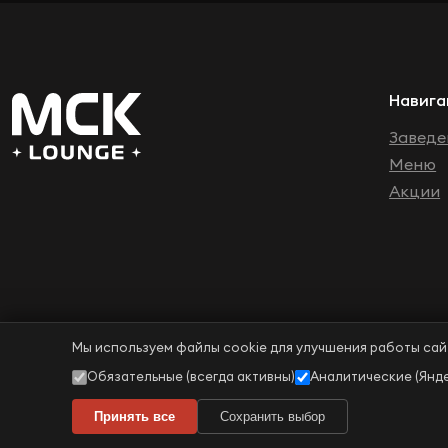
Навига
Заведе
Меню
Акции
Мы используем файлы cookie для улучшения работы сай
Обязательные (всегда активны)
Аналитические (Янд
© 2015 – 2026 ООО «МСК ЛАУНЖ». Все права защищен
ИНН: 7733410466 | ОГРНИП: 1237700314664
Принять все
Сохранить выбор