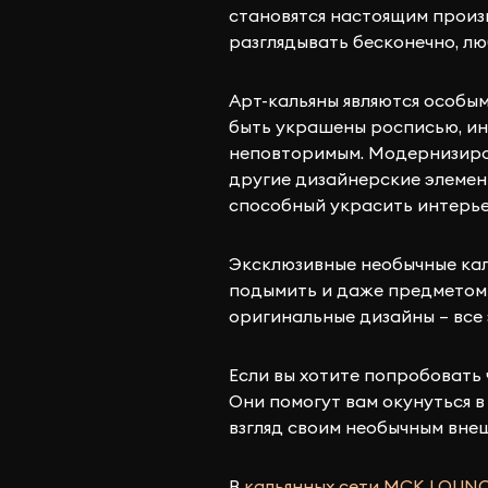
становятся настоящим произ
разглядывать бесконечно, л
Арт-кальяны являются особым
быть украшены росписью, ин
неповторимым. Модернизиров
другие дизайнерские элемент
способный украсить интерье
Эксклюзивные необычные кал
подымить и даже предметом 
оригинальные дизайны – все
Если вы хотите попробовать 
Они помогут вам окунуться 
взгляд своим необычным вн
В
кальянных сети МСК LOUN