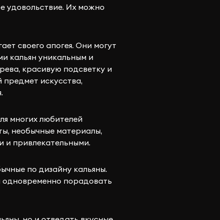
е удовольствие. Их можно
ает своего апогея. Они могут
ми кальян уникальным и
рева, красивую подсветку и
й предмет искусства,
.
ля многих любителей
ы, необычные материалы,
и и привлекательными.
бычные по дизайну кальяны.
 и одновременно порадовать
ьяны, но и отведать вкусные