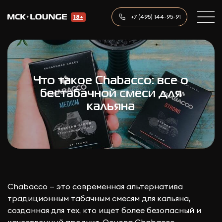
+7 (495) 144-95-91
18+
Что такое Chabacco: все о
бестабачной смеси для
кальяна
Chabacco — это современная альтернатива
традиционным табачным смесям для кальяна,
созданная для тех, кто ищет более безопасный и