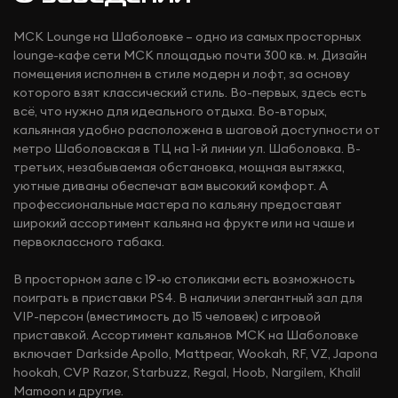
МСК Lounge на Шаболовке – одно из самых просторных
lounge-кафе сети МСК площадью почти 300 кв. м. Дизайн
помещения исполнен в стиле модерн и лофт, за основу
которого взят классический стиль. Во-первых, здесь есть
всё, что нужно для идеального отдыха. Во-вторых,
кальянная удобно расположена в шаговой доступности от
метро Шаболовская в ТЦ на 1-й линии ул. Шаболовка. В-
третьих, незабываемая обстановка, мощная вытяжка,
уютные диваны обеспечат вам высокий комфорт. А
профессиональные мастера по кальяну предоставят
широкий ассортимент кальяна на фрукте или на чаше и
первоклассного табака.
В просторном зале с 19-ю столиками есть возможность
поиграть в приставки PS4. В наличии элегантный зал для
VIP-персон (вместимость до 15 человек) с игровой
приставкой. Ассортимент кальянов МСК на Шаболовке
включает Darkside Apollo, Mattpear, Wookah, RF, VZ, Japona
hookah, CVP Razor, Starbuzz, Regal, Hoob, Nargilem, Khalil
Mamoon и другие.